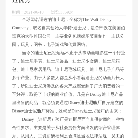
时间：2021-06-10 浏览:3869次
全球闻名遐迩的迪士尼，全称为The Walt Disney
Company，取名自其创始人华特•迪士尼，是总部设在美国伯
班克的大型跨国公司，主要业务包括娱乐节目制作，主题公
园，玩具，图书，电子游戏和传媒网络。
当今的迪士尼已经远远不止于从事动画电影这一个行业
了，迪士尼手表、迪士尼饰品、迪士尼少女装、迪士尼箱
包、迪士尼家居用品、迪士尼毛绒玩具、迪士尼电子产品等
多个产业。由于大多数人都是从小看着迪士尼的动画片长大
了，所以迪士尼所涉及的各大产业都受到了广大消费者的一
至好评，取得了丰硕的商业价值。凡是在Disney迪士尼产品
里出售的商品，就必须要通过Disney
迪士尼验厂
自身建立的
Disney迪士尼
验厂
标准，这就是Disney迪士尼验厂的由来；
Disney（迪斯尼）验厂是迪斯尼面向其供货商的一种符
合性要求。主要是关于从社会责任方面出发的综合管理体
系。从用人、工资薪酬福利是否满足当地法律法规，员工的