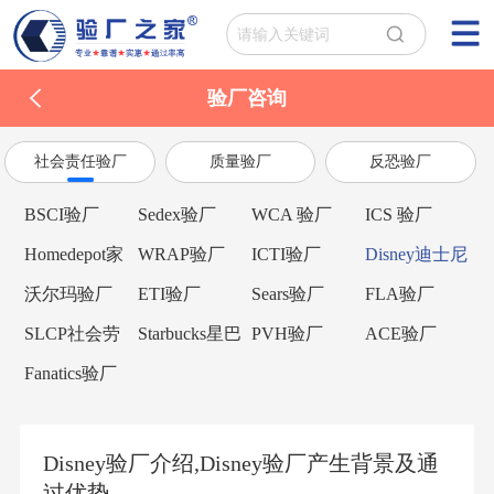
验厂咨询
社会责任验厂
质量验厂
反恐验厂
BSCI验厂
Sedex验厂
WCA 验厂
ICS 验厂
Homedepot家
WRAP验厂
ICTI验厂
Disney迪士尼
得宝验厂
验厂
沃尔玛验厂
ETI验厂
Sears验厂
FLA验厂
SLCP社会劳
Starbucks星巴
PVH验厂
ACE验厂
工整合项目
克验厂
Fanatics验厂
Disney验厂介绍,Disney验厂产生背景及通
过优势