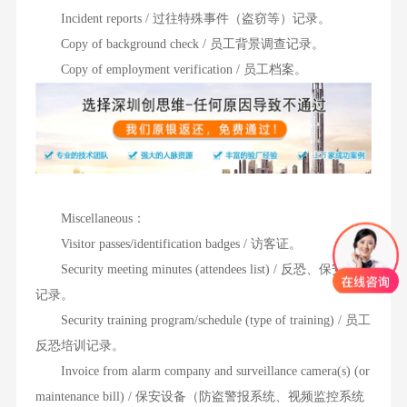
Incident reports / 过往特殊事件（盗窃等）记录。
Copy of background check / 员工背景调查记录。
Copy of employment verification / 员工档案。
Miscellaneous：
Visitor passes/identification badges / 访客证。
Security meeting minutes (attendees list) / 反恐、保安会议
记录。
Security training program/schedule (type of training) / 员工
反恐培训记录。
Invoice from alarm company and surveillance camera(s) (or
maintenance bill) / 保安设备（防盗警报系统、视频监控系统