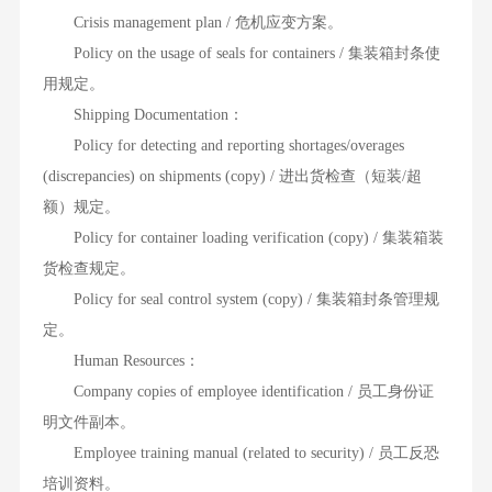
Crisis management plan / 危机应变方案。
Policy on the usage of seals for containers / 集装箱封条使
用规定。
Shipping Documentation：
Policy for detecting and reporting shortages/overages
(discrepancies) on shipments (copy) / 进出货检查（短装/超
额）规定。
Policy for container loading verification (copy) / 集装箱装
货检查规定。
Policy for seal control system (copy) / 集装箱封条管理规
定。
Human Resources：
Company copies of employee identification / 员工身份证
明文件副本。
Employee training manual (related to security) / 员工反恐
培训资料。