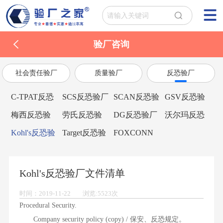
验厂咨询
社会责任验厂
质量验厂
反恐验厂
C-TPAT反恐
SCS反恐验厂
SCAN反恐验
GSV反恐验
验厂
厂
厂
梅西反恐验
劳氏反恐验
DG反恐验厂
沃尔玛反恐
厂
厂
验厂
Kohl's反恐验
Target反恐验
FOXCONN
厂
厂
富士康验厂
Kohl's反恐验厂文件清单
时间：2019-11-22 浏览:5523次
Procedural Security.
Company security policy (copy) / 保安、反恐规定。