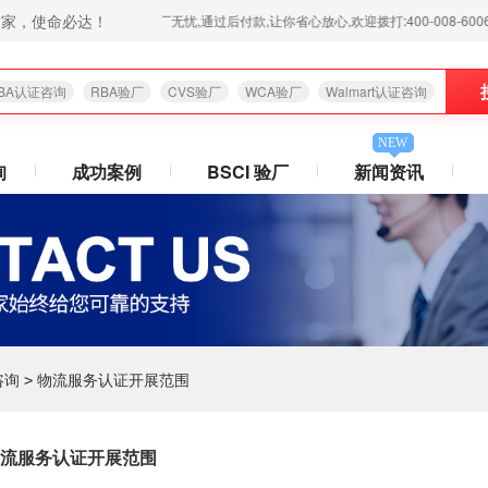
之家，使命必达！
厂咨询、验厂辅导服务,验厂无忧,通过后付款,让你省心放心,欢迎拨打:400-008-6006！
BA认证咨询
RBA验厂
CVS验厂
WCA验厂
Walmart认证咨询
NEW
询
成功案例
BSCI 验厂
新闻资讯
咨询
物流服务认证开展范围
>
流服务认证开展范围