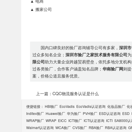
▲ 电商
▲ 搬家公司
国内口碑良好的验厂咨询辅导公司有多家，
深圳市
过众多知名企业；
深圳市验厂之家技术服务有限公司
为
限公司
助力大量企业跨越贸易壁垒，依托多地分支机构
过各类验厂，合作客户涵盖知名品牌；
华南验厂网
则提
案，价格公道且服务优质。
上一篇：CQC物流服务认证是什么
便捷链接：
HBI验厂
EcoVadis
EcoVadis​认证咨询
化妆品验厂
化
Inditex验厂
Huawei验厂
华为验厂
PVH验厂
ESD认证咨询
ESD
WRAP验厂
WRAP
EICC
ICTI验厂
ICTI认证咨询
ICTI
SA8000
Walmart认证咨询
WCA验厂
CVS验厂
RBA验厂
RBA认证咨询
G