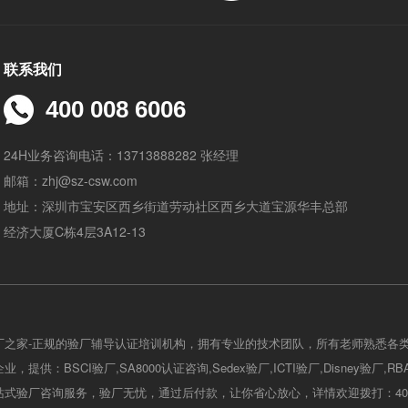
联系我们
400 008 6006
24H业务咨询电话：13713888282 张经理
邮箱：zhj@sz-csw.com
地址：深圳市宝安区西乡街道劳动社区西乡大道宝源华丰总部
经济大厦C栋4层3A12-13
厂之家-正规的验厂辅导认证培训机构，拥有专业的技术团队，所有老师熟悉各
，提供：BSCI验厂,SA8000认证咨询,Sedex验厂,ICTI验厂,Disney验厂,R
式验厂咨询服务，验厂无忧，通过后付款，让你省心放心，详情欢迎拨打：400-0