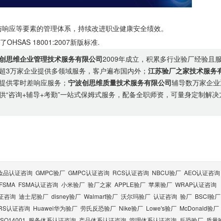
。
与响应等要素的管理体系，持续改进职业健康安全绩效。
HSAS 18001:2007新版标准.
创思维企业管理技术服务有限公司
2009年成立，积累多行业验厂经验且
超3万家企业提供多领域服务，客户遍布国内外；
江苏验厂之家技术服务
提供零时差响应服务；
宁波创思维质量技术服务有限公司
辅导数万家企业
供“咨询+辅导+考勤”一站式保姆式服务，配备全职师资，可量身定制解决
妆品认证咨询
GMPC验厂
GMPC认证咨询
RCS认证咨询
NBCU验厂
AEO认证咨询
FSMA
FSMA认证咨询
小米验厂
验厂之家
APPLE验厂
苹果验厂
WRAP认证咨询
认证咨询
迪士尼验厂
disney验厂
Walmart验厂
沃尔玛验厂
认证咨询
验厂
BSCI验厂
RS认证咨询
Huawei华为验厂
劳氏反恐验厂
Nike验厂
Lowe's验厂
McDonald验厂
ISO14001
服务体系认证咨询
产品体系认证咨询
管理体系认证咨询
反恐验厂
质量