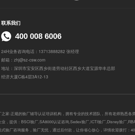
联系我们
400 008 6006
24H业务咨询电话：13713888282 张经理
邮箱：zhj@sz-csw.com
地址：深圳市宝安区西乡街道劳动社区西乡大道宝源华丰总部
经济大厦C栋4层3A12-13
厂之家-正规的验厂辅导认证培训机构，拥有专业的技术团队，所有老师熟悉各
，提供：BSCI验厂,SA8000认证咨询,Sedex验厂,ICTI验厂,Disney验厂,R
式验厂咨询服务，验厂无忧，通过后付款，让你省心放心，详情欢迎拨打：400-0