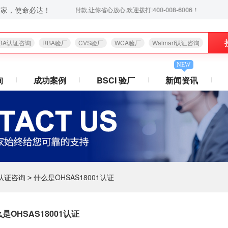
之家，使命必达！
服务,验厂无忧,通过后付款,让你省心放心,欢迎拨打:400-008-6006！
BA认证咨询
RBA验厂
CVS验厂
WCA验厂
Walmart认证咨询
NEW
询
成功案例
BSCI 验厂
新闻资讯
1认证咨询
什么是OHSAS18001认证
>
是OHSAS18001认证