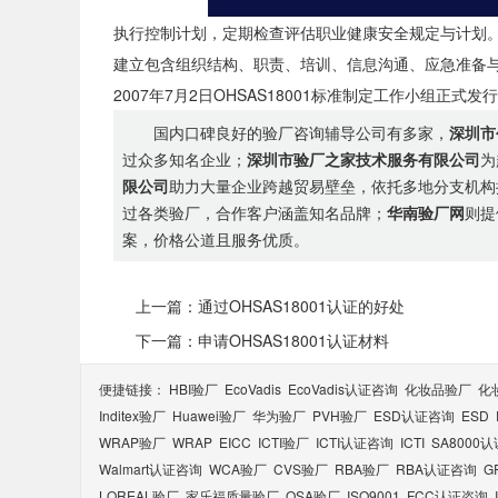
执行控制计划，定期检查评估职业健康安全规定与计划
建立包含组织结构、职责、培训、信息沟通、应急准备
2007年7月2日OHSAS18001标准制定工作小组正式发行了O
国内口碑良好的验厂咨询辅导公司有多家，
深圳市
过众多知名企业；
深圳市验厂之家技术服务有限公司
为
限公司
助力大量企业跨越贸易壁垒，依托多地分支机构
过各类验厂，合作客户涵盖知名品牌；
华南验厂网
则提
案，价格公道且服务优质。
上一篇：通过OHSAS18001认证的好处
下一篇：申请OHSAS18001认证材料
便捷链接：
HBI验厂
EcoVadis
EcoVadis​认证咨询
化妆品验厂
化
Inditex验厂
Huawei验厂
华为验厂
PVH验厂
ESD认证咨询
ESD
WRAP验厂
WRAP
EICC
ICTI验厂
ICTI认证咨询
ICTI
SA8000
Walmart认证咨询
WCA验厂
CVS验厂
RBA验厂
RBA认证咨询
G
LOREAL验厂
家乐福质量验厂
QSA验厂
ISO9001
FCC认证咨询