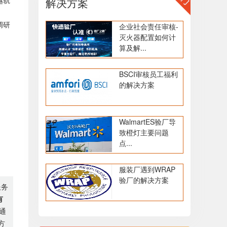
越轨
解决方案
调研
企业社会责任审核-
灭火器配置如何计
算及解...
BSCI审核员工福利
的解决方案
WalmartES验厂导
致橙灯主要问题
点...
服装厂遇到WRAP
验厂的解决方案
服务
有
通
方