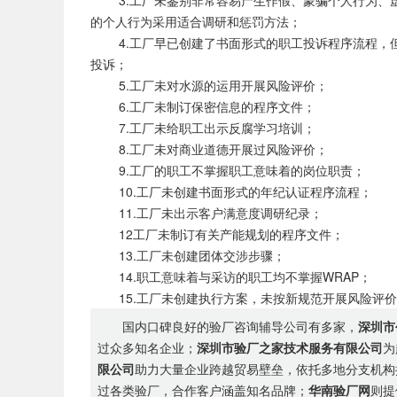
3.工厂未鉴别非常容易产生作假、蒙骗个人行为、虚
的个人行为采用适合调研和惩罚方法；
4.工厂早已创建了书面形式的职工投诉程序流程，但
投诉；
5.工厂未对水源的运用开展风险评价；
6.工厂未制订保密信息的程序文件；
7.工厂未给职工出示反腐学习培训；
8.工厂未对商业道德开展过风险评价；
9.工厂的职工不掌握职工意味着的岗位职责；
10.工厂未创建书面形式的年纪认证程序流程；
11.工厂未出示客户满意度调研纪录；
12工厂未制订有关产能规划的程序文件；
13.工厂未创建团体交涉步骤；
14.职工意味着与采访的职工均不掌握WRAP；
15.工厂未创建执行方案，未按新规范开展风险评价
国内口碑良好的验厂咨询辅导公司有多家，
深圳市
过众多知名企业；
深圳市验厂之家技术服务有限公司
为
限公司
助力大量企业跨越贸易壁垒，依托多地分支机构
过各类验厂，合作客户涵盖知名品牌；
华南验厂网
则提