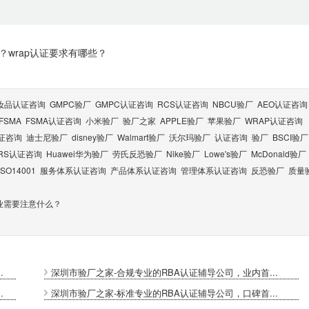
？wrap认证要求有哪些？
妆品认证咨询
GMPC验厂
GMPC认证咨询
RCS认证咨询
NBCU验厂
AEO认证咨询
FSMA
FSMA认证咨询
小米验厂
验厂之家
APPLE验厂
苹果验厂
WRAP认证咨询
认证咨询
迪士尼验厂
disney验厂
Walmart验厂
沃尔玛验厂
认证咨询
验厂
BSCI验厂
RS认证咨询
Huawei华为验厂
劳氏反恐验厂
Nike验厂
Lowe's验厂
McDonald验厂
ISO14001
服务体系认证咨询
产品体系认证咨询
管理体系认证咨询
反恐验厂
质量
业需要注意什么？
.
深圳市验厂之家-合规专业的RBA认证辅导公司，业内首...
.
深圳市验厂之家-标准专业的RBA认证辅导公司，口碑首...