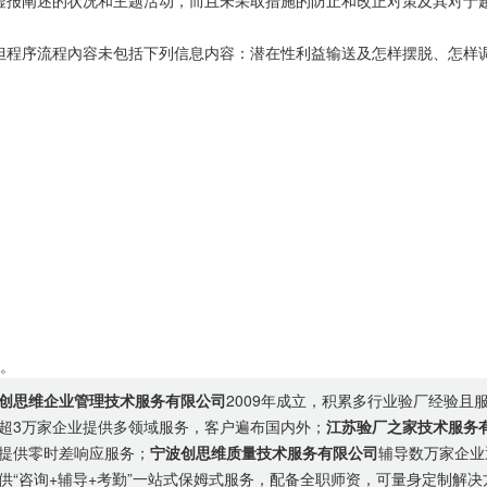
报阐述的状况和主题活动，而且未采取措施的防止和改正对策及其对于
程序流程內容未包括下列信息内容：潜在性利益输送及怎样摆脱、怎样
。
创思维企业管理技术服务有限公司
2009年成立，积累多行业验厂经验且
超3万家企业提供多领域服务，客户遍布国内外；
江苏验厂之家技术服务
提供零时差响应服务；
宁波创思维质量技术服务有限公司
辅导数万家企业
供“咨询+辅导+考勤”一站式保姆式服务，配备全职师资，可量身定制解决