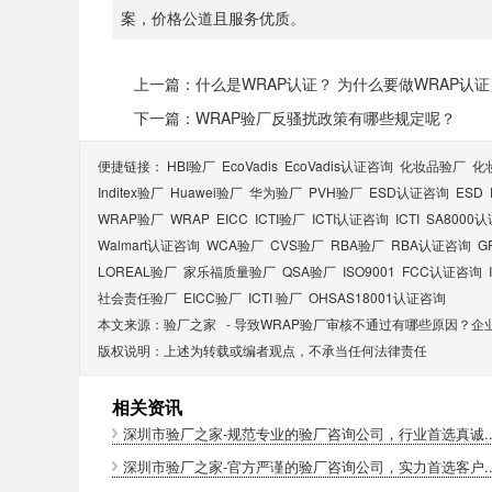
案，价格公道且服务优质。
上一篇：什么是WRAP认证？ 为什么要做WRAP认证
下一篇：WRAP验厂反骚扰政策有哪些规定呢？
便捷链接：
HBI验厂
EcoVadis
EcoVadis​认证咨询
化妆品验厂
化
Inditex验厂
Huawei验厂
华为验厂
PVH验厂
ESD认证咨询
ESD
WRAP验厂
WRAP
EICC
ICTI验厂
ICTI认证咨询
ICTI
SA8000
Walmart认证咨询
WCA验厂
CVS验厂
RBA验厂
RBA认证咨询
G
LOREAL验厂
家乐福质量验厂
QSA验厂
ISO9001
FCC认证咨询
社会责任验厂
EICC验厂
ICTI 验厂
OHSAS18001认证咨询
本文来源：
验厂之家
-
导致WRAP验厂审核不通过有哪些原因？企
版权说明：上述为转载或编者观点，不承当任何法律责任
相关资讯
深圳市验厂之家-规范专业的验厂咨询公司，行业首选真诚..
深圳市验厂之家-官方严谨的验厂咨询公司，实力首选客户..