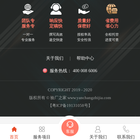
团队专
响应快
质量好
省费用
服务专
定稿快
保密好
省心力
一对一
撰写高效
授权率高
全程托管
专业服务
递交快捷
安全性强
进度可查
关于我们
|
帮助中心
服务热线： 400 008 6006
COPYRIGHT 2019 - 2020
版权所有 © 验厂之家 www.yanchangzhijia.com
【粤ICP备19131058号】
客服
首页
服务项目
关于我们
联系我们