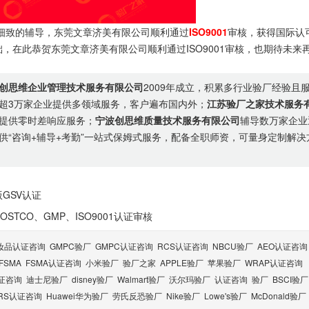
致的辅导，东莞文章济美有限公司顺利通过
ISO9001
审核，获得国际认
，在此恭贺东莞文章济美有限公司顺利通过ISO9001审核，也期待未来
创思维企业管理技术服务有限公司
2009年成立，积累多行业验厂经验且
超3万家企业提供多领域服务，客户遍布国内外；
江苏验厂之家技术服务
提供零时差响应服务；
宁波创思维质量技术服务有限公司
辅导数万家企业
供“咨询+辅导+考勤”一站式保姆式服务，配备全职师资，可量身定制解决
GSV认证
TCO、GMP、ISO9001认证审核
妆品认证咨询
GMPC验厂
GMPC认证咨询
RCS认证咨询
NBCU验厂
AEO认证咨询
FSMA
FSMA认证咨询
小米验厂
验厂之家
APPLE验厂
苹果验厂
WRAP认证咨询
认证咨询
迪士尼验厂
disney验厂
Walmart验厂
沃尔玛验厂
认证咨询
验厂
BSCI验厂
RS认证咨询
Huawei华为验厂
劳氏反恐验厂
Nike验厂
Lowe's验厂
McDonald验厂