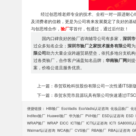
经过创思维老师专业的技术、全程一对一跟进耐心细
及消费者的信赖，更是为公司将来发展奠定了良好的基础
与创思维合作，
验厂
零首付，包通过，通过后付款！
国内口碑良好的验厂咨询辅导公司有多家，
深圳市
过众多知名企业；
深圳市验厂之家技术服务有限公司
为
限公司
助力大量企业跨越贸易壁垒，依托多地分支机构
过各类验厂，合作客户涵盖知名品牌；
华南验厂网
则提
案，价格公道且服务优质。
上一篇：恭贺双枪科技股份有限公司一次性通ITS新版
下一篇：恭贺东莞市昌源玩具有限公司快速通过ITSCOS
便捷链接：
HBI验厂
EcoVadis
EcoVadis​认证咨询
化妆品验厂
化
Inditex验厂
Huawei验厂
华为验厂
PVH验厂
ESD认证咨询
ESD
WRAP验厂
WRAP
EICC
ICTI验厂
ICTI认证咨询
ICTI
SA8000
Walmart认证咨询
WCA验厂
CVS验厂
RBA验厂
RBA认证咨询
G