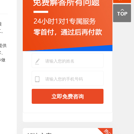
接
工。
提供
术、
步做
立即免费咨询