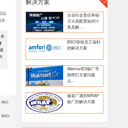
解决方案
可以
企业社会责任审核-
再次
灭火器配置如何计
算及解...
服务
BSCI审核员工福利
有
的解决方案
通
方
WalmartES验厂导
致橙灯主要问题
点...
服装厂遇到WRAP
验厂的解决方案
AEO
BSCI