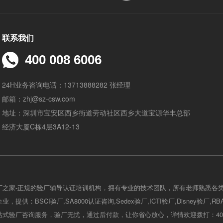
联系我们
400 008 6006
24H业务咨询电话：13713888282 张经理
邮箱：zhj@sz-csw.com
地址：深圳市宝安区西乡街道劳动社区西乡大道宝源华丰总部
经济大厦C栋4层3A12-13
厂之家-正规的验厂辅导认证培训机构，拥有专业的技术团队，所有老师熟悉各
，提供：BSCI验厂,SA8000认证咨询,Sedex验厂,ICTI验厂,Disney验厂,R
式验厂咨询服务，验厂无忧，通过后付款，让你省心放心，详情欢迎拨打：400-0