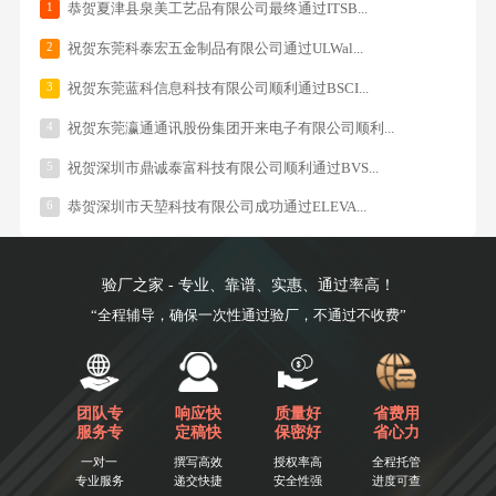
1
恭贺夏津县泉美工艺品有限公司最终通过ITSB...
2
祝贺东莞科泰宏五金制品有限公司通过ULWal...
3
祝贺东莞蓝科信息科技有限公司顺利通过BSCI...
4
祝贺东莞瀛通通讯股份集团开来电子有限公司顺利...
5
祝贺深圳市鼎诚泰富科技有限公司顺利通过BVS...
6
恭贺深圳市天堃科技有限公司成功通过ELEVA...
验厂之家 - 专业、靠谱、实惠、通过率高！
“全程辅导，确保一次性通过验厂，不通过不收费”
团队专
响应快
质量好
省费用
服务专
定稿快
保密好
省心力
一对一
撰写高效
授权率高
全程托管
专业服务
递交快捷
安全性强
进度可查