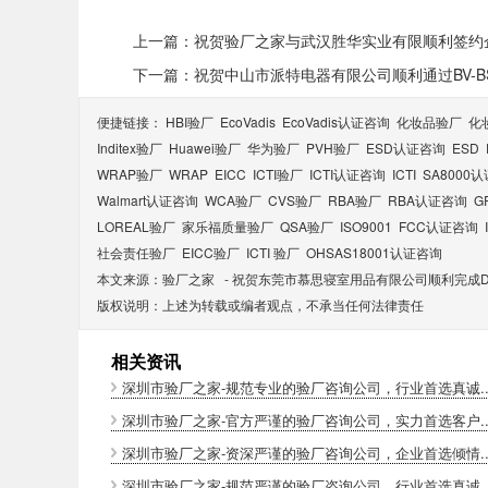
上一篇：祝贺验厂之家与武汉胜华实业有限顺利签约
下一篇：祝贺中山市派特电器有限公司顺利通过BV-BS
便捷链接：
HBI验厂
EcoVadis
EcoVadis​认证咨询
化妆品验厂
化
Inditex验厂
Huawei验厂
华为验厂
PVH验厂
ESD认证咨询
ESD
WRAP验厂
WRAP
EICC
ICTI验厂
ICTI认证咨询
ICTI
SA8000
Walmart认证咨询
WCA验厂
CVS验厂
RBA验厂
RBA认证咨询
G
LOREAL验厂
家乐福质量验厂
QSA验厂
ISO9001
FCC认证咨询
社会责任验厂
EICC验厂
ICTI 验厂
OHSAS18001认证咨询
本文来源：
验厂之家
-
祝贺东莞市慕思寝室用品有限公司顺利完成Di
版权说明：上述为转载或编者观点，不承当任何法律责任
相关资讯
深圳市验厂之家-规范专业的验厂咨询公司，行业首选真诚..
深圳市验厂之家-官方严谨的验厂咨询公司，实力首选客户..
深圳市验厂之家-资深严谨的验厂咨询公司，企业首选倾情..
深圳市验厂之家-规范严谨的验厂咨询公司，行业首选真诚..