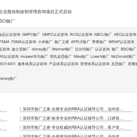
企业股份制改制管理咨询项目正式启动
CI验厂
妆品认证咨询
GMPC验厂
GMPC认证咨询
RCS认证咨询
NBCU验厂
AEO认证咨询
FSMA
FSMA认证咨询
小米验厂
验厂之家
APPLE验厂
苹果验厂
WRAP认证咨询
认证咨询
迪士尼验厂
disney验厂
Walmart验厂
沃尔玛验厂
认证咨询
验厂
BSCI验厂
RS认证咨询
Huawei华为验厂
劳氏反恐验厂
Nike验厂
Lowe's验厂
McDonald验厂
ISO14001
服务体系认证咨询
产品体系认证咨询
管理体系认证咨询
反恐验厂
质量
sney验厂
.
深圳市验厂之家-合规专业的RBA认证辅导公司，业内首...
.
深圳市验厂之家-标准专业的RBA认证辅导公司，口碑首...
.
深圳市验厂之家-专业权威的RBA认证辅导公司，客户首...
.
深圳市验厂之家-合规资深的RBA认证辅导公司，业内首...