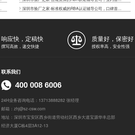
.
深圳市验厂之家-标准权威的RBA认证辅导公司，口碑首...
响应快，定稿快
质量好，保密好
撰写高效，递交快捷
授权率高，安全性强
联系我们
400 008 6006
24H业务咨询电话：13713888282 张经理
邮箱：zhj@sz-csw.com
地址：深圳市宝安区西乡街道劳动社区西乡大道宝源华丰总部
经济大厦C栋4层3A12-13