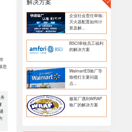
解决方案
企业社会责任审核-
灭火器配置如何计
算及解...
BSCI审核员工福利
的解决方案
市
慕思
WalmartES验厂导
致橙灯主要问题
点...
服务
服装厂遇到WRAP
有
验厂的解决方案
通
方