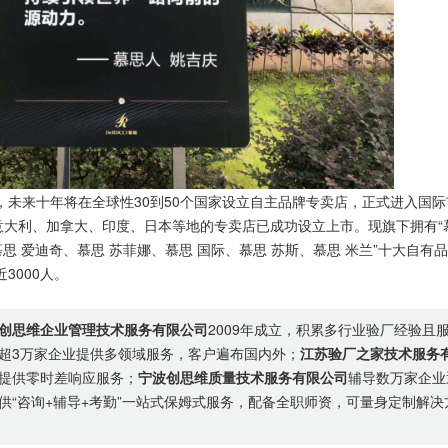
，未来十年将在全球性30到50个国家设立自主品牌专卖店，正式进入国际
意大利、加拿大、印度、日本等地的专卖店已成功设立上市。现旗下拥有“
、慕思 爱迪奇、慕思 苏菲娜、慕思 国际、慕思 苏斯、慕思 米兰”十大自有品
3000人。
创思维企业管理技术服务有限公司
2009年成立，积累多行业验厂经验且
超3万家企业提供多领域服务，客户遍布国内外；
江苏验厂之家技术服务
提供零时差响应服务；
宁波创思维质量技术服务有限公司
辅导数万家企业
供“咨询+辅导+考勤”一站式保姆式服务，配备全职师资，可量身定制解决