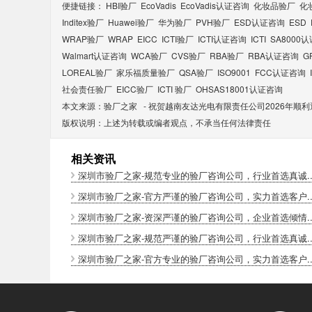
便捷链接：
HBI验厂
EcoVadis
EcoVadis​认证咨询
化妆品验厂
化
Inditex验厂
Huawei验厂
华为验厂
PVH验厂
ESD认证咨询
ESD
WRAP验厂
WRAP
EICC
ICTI验厂
ICTI认证咨询
ICTI
SA8000
Walmart认证咨询
WCA验厂
CVS验厂
RBA验厂
RBA认证咨询
G
LOREAL验厂
家乐福质量验厂
QSA验厂
ISO9001
FCC认证咨询
社会责任验厂
EICC验厂
ICTI 验厂
OHSAS18001认证咨询
本文来源：
验厂之家
-
祝贺越南友达光电有限责任公司2026年顺利通
版权说明：上述为转载或编者观点，不承当任何法律责任
相关资讯
深圳市验厂之家-规范专业的验厂咨询公司，行业首选真诚..
深圳市验厂之家-官方严谨的验厂咨询公司，实力首选客户..
深圳市验厂之家-资深严谨的验厂咨询公司，企业首选倾情..
深圳市验厂之家-规范严谨的验厂咨询公司，行业首选真诚..
深圳市验厂之家-官方专业的验厂咨询公司，实力首选客户..