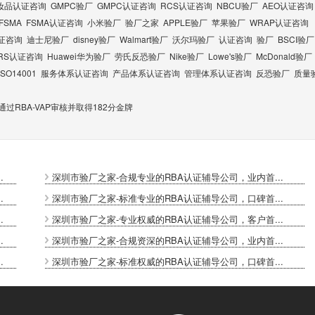
妆品认证咨询
GMPC验厂
GMPC认证咨询
RCS认证咨询
NBCU验厂
AEO认证咨询
FSMA
FSMA认证咨询
小米验厂
验厂之家
APPLE验厂
苹果验厂
WRAP认证咨询
认证咨询
迪士尼验厂
disney验厂
Walmart验厂
沃尔玛验厂
认证咨询
验厂
BSCI验厂
RS认证咨询
Huawei华为验厂
劳氏反恐验厂
Nike验厂
Lowe's验厂
McDonald验厂
ISO14001
服务体系认证咨询
产品体系认证咨询
管理体系认证咨询
反恐验厂
质量
过RBA-VAP审核并取得182分金牌
.
深圳市验厂之家-合规专业的RBA认证辅导公司，业内首...
.
深圳市验厂之家-标准专业的RBA认证辅导公司，口碑首...
.
深圳市验厂之家-专业权威的RBA认证辅导公司，客户首...
.
深圳市验厂之家-合规资深的RBA认证辅导公司，业内首...
.
深圳市验厂之家-标准权威的RBA认证辅导公司，口碑首...