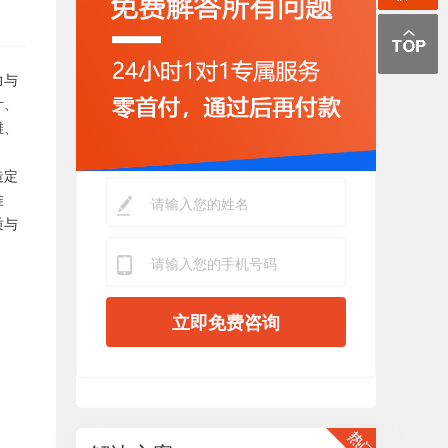
力与
计、
维、
造定
准
质与
立即免费咨询