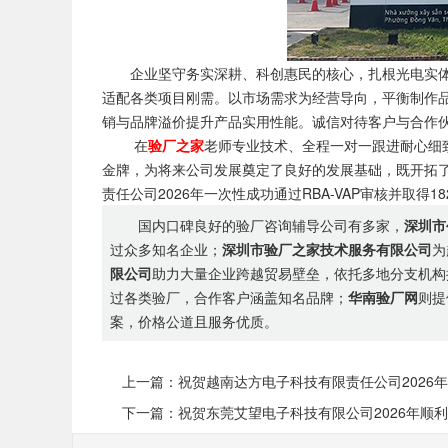
企业坚守务实深耕、科创惠民的核心，扎根光电实体
适配各类项目刚需。以市场需求为经营导向，平衡制作
销与品牌溢价提升产品实用性能。诚信对待客户与合作
在
验厂之家
老师专业技术、全程一对一跟进耐心细致
金牌，为将来公司发展奠定了良好的发展基础，既开拓
责任公司2026年一次性成功通过RBA-VAP审核并取得
国内口碑良好的验厂咨询辅导公司有多家，
深圳市
过众多知名企业；
深圳市验厂之家技术服务有限公司
为
限公司
助力大量企业跨越贸易壁垒，依托多地分支机构
过各类验厂，合作客户涵盖知名品牌；
华南验厂网
则提
案，价格公道且服务优质。
上一篇：祝贺越南达方电子科技有限责任公司2026年顺
下一篇：祝贺东莞艾望电子科技有限公司2026年顺利通