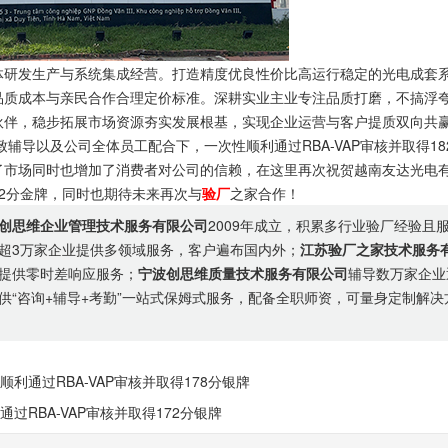
研发生产与系统集成经营。打造精度优良性价比高运行稳定的光电成套
品质成本与亲民合作合理定价标准。深耕实业主业专注品质打磨，不搞浮
伙伴，稳步拓展市场资源夯实发展根基，实现企业运营与客户提质双向共
辅导以及公司全体员工配合下，一次性顺利通过RBA-VAP审核并取得18
了市场同时也增加了消费者对公司的信赖，在这里再次祝贺越南友达光电
182分金牌，同时也期待未来再次与
验厂
之家合作！
创思维企业管理技术服务有限公司
2009年成立，积累多行业验厂经验且
超3万家企业提供多领域服务，客户遍布国内外；
江苏验厂之家技术服务
提供零时差响应服务；
宁波创思维质量技术服务有限公司
辅导数万家企业
供“咨询+辅导+考勤”一站式保姆式服务，配备全职师资，可量身定制解决
利通过RBA-VAP审核并取得178分银牌
过RBA-VAP审核并取得172分银牌