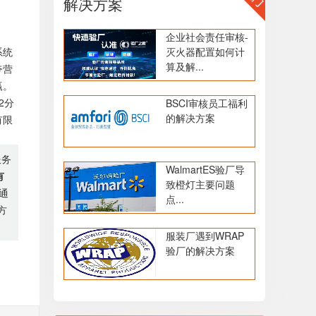
解决方案
企业社会责任审核-
系统
灭火器配置如何计
算及解...
夸营
赢。
2分
BSCI审核员工福利
的解决方案
有限
服务
WalmartES验厂导
有
致橙灯主要问题
通
点...
方
服装厂遇到WRAP
验厂的解决方案