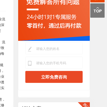
全流
的深
提
、流
导致
确每
合规
用，
企业
立即免费咨询
种透
坚实
进，
复修