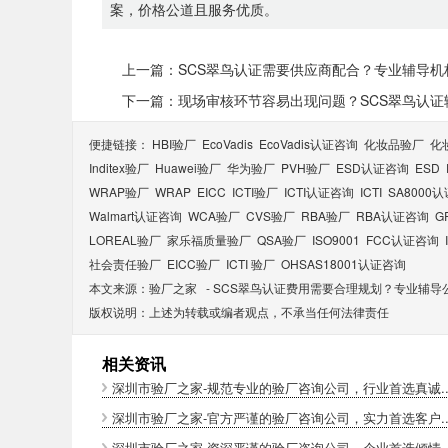
案，价格公道且服务优质。
上一篇：SCS翠鸟认证需要供应商配合？专业辅导
下一篇：现场审核环节容易出现问题？SCS翠鸟认
便捷链接：
HBI验厂
EcoVadis
EcoVadis​认证咨询
化妆品验厂
化
Inditex验厂
Huawei验厂
华为验厂
PVH验厂
ESD认证咨询
ESD
WRAP验厂
WRAP
EICC
ICTI验厂
ICTI认证咨询
ICTI
SA8000
Walmart认证咨询
WCA验厂
CVS验厂
RBA验厂
RBA认证咨询
G
LOREAL验厂
家乐福质量验厂
QSA验厂
ISO9001
FCC认证咨询
社会责任验厂
EICC验厂
ICTI 验厂
OHSAS18001认证咨询
本文来源：
验厂之家
-
SCS翠鸟认证费用需要合理规划？专业辅导
版权说明：上述为转载或编者观点，不承当任何法律责任
相关资讯
深圳市验厂之家-规范专业的验厂咨询公司，行业首选真诚..
深圳市验厂之家-官方严谨的验厂咨询公司，实力首选客户..
深圳市验厂之家-资深严谨的验厂咨询公司，企业首选倾情..