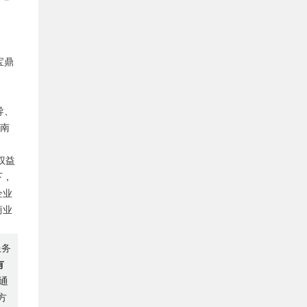
宝鼎
导、
华南
权益
下，
企业
商业
服务
有
通
方