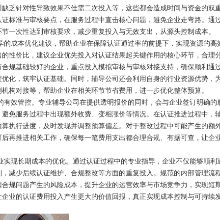
训缺乏针对性导致效果不佳需二次投入等，这些都会造成时间与资金的双
认证标准与审核要点，在服务过程中直击核心问题，避免企业走弯路。通
环节一次性达到审核要求，减少重复投入与无效支出，从源头控制成本。
的成本优化建议，帮助企业在保障认证通过率的前提下，实现资源的高
出的性价比，建议企业优先投入对认证结果起关键作用的核心环节，合理
有合规基础较好的企业，重点投入模拟审核与审核对接支持，确保顺利通
程优化，筑牢认证基础。同时，辅导公司还会利用自身的行业资源优势，
测机构对接等，帮助企业在相关环节节省费用，进一步优化整体预算。
有效管控。专业辅导公司在提供透明报价的同时，会与企业签订明确的
，避免服务过程中出现额外收费、变相涨价等情况。在认证推进过程中，
预算执行进度，及时发现并调整预算偏差。对于整改过程中可能产生的额
可后再推进相关工作，确保每一笔费用支出都合理合规、有据可查，让企
实现长期成本的优化。通过认证过程中的专业指导，企业不仅能够顺利
制，减少后续认证维护、合规整改等方面的重复投入。规范的内部管理流
因合规问题产生的风险成本，提升企业的运营效率与市场竞争力，实现短
让企业的认证费用投入产生更大的价值回报，真正实现成本控制与可持续