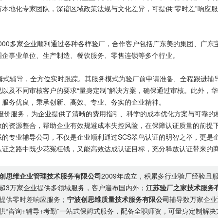
本地化专家团队，深谙区域政策法规与文化差异，可提供“零时差”响应服
00多家企业顺利通过各种各样验厂，合作客户包括广东美的集团、广东
国企事业单位、生产制造、餐饮服务、零售连锁等多个行业。
姆式辅导，全方位实时跟踪。其服务模式为验厂前申请准备、全程跟进辅
以及不同审核客户的要求“量身定制”解决方案，确保通过审核。此外，
，服务优良，秉承创新、高效、专业、务实的企业精神。
价服务，为企业提供了清晰的费用指引、科学的成本优化方案与可靠的
效的资源整合，帮助企业有效规避成本失控风险，在保障认证质量的前提
的专业辅导公司，不仅是企业顺利通过SCS翠鸟认证的明智之举，更是
认证之路中既少花冤枉钱，又能高效达成认证目标，充分释放认证带来的
创思维企业管理技术服务有限公司
2009年成立，积累多行业验厂经验且
超3万家企业提供多领域服务，客户遍布国内外；
江苏验厂之家技术服务
提供零时差响应服务；
宁波创思维质量技术服务有限公司
辅导数万家企业
供“咨询+辅导+考勤”一站式保姆式服务，配备全职师资，可量身定制解决