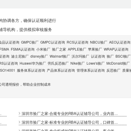
机构协调各方，确保认证顺利进行
证辅导机构，提供模拟审核服务
妆品认证咨询
GMPC验厂
GMPC认证咨询
RCS认证咨询
NBCU验厂
AEO认证咨询
FSMA
FSMA认证咨询
小米验厂
验厂之家
APPLE验厂
苹果验厂
WRAP认证咨询
认证咨询
迪士尼验厂
disney验厂
Walmart验厂
沃尔玛验厂
认证咨询
验厂
BSCI验厂
RS认证咨询
Huawei华为验厂
劳氏反恐验厂
Nike验厂
Lowe's验厂
McDonald验厂
ISO14001
服务体系认证咨询
产品体系认证咨询
管理体系认证咨询
反恐验厂
质量
公司透明报价，帮助企业控制成本
.
深圳市验厂之家-合规专业的RBA认证辅导公司，业内首...
.
深圳市验厂之家-标准专业的RBA认证辅导公司，口碑首...
.
深圳市验厂之家-专业权威的RBA认证辅导公司，客户首...