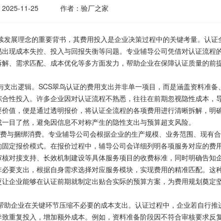
2025-11-25
作者：验厂之家
发展理念的重要背书，其费用投入是企业决策过程中的关键考量。认证
易出现成本失控、投入与回报失衡等问题。专业辅导公司凭借对认证流程
拆解、需求匹配、成本优化等多方面发力，帮助企业在保障认证质量的前
出逻辑。SCS翠鸟认证的费用支出并非单一项目，而是涵盖资料准备
综合性投入。许多企业因对认证流程不熟悉，往往在前期忽视隐性成本，
要价值，便是通过透明报价，将认证全流程的各项费用进行清晰拆解，明
成一目了然，避免因信息不对称产生的隐性支出与预算超支风险。
计费与捆绑消费。专业辅导公司会根据企业的生产规模、业务范围、现有
的固定报价模式。在报价过程中，辅导公司会详细列明各项服务对应的费
审核对接支持、长效机制建设等具体服务项目的收费标准，同时明确告知
非必要支出，根据自身需求选择对应服务模块，实现费用的精准匹配。这
更让企业能够在认证前期就制定出贴合实际的预算方案，为费用规划奠定
助企业在关键环节压缩不必要的成本支出。认证过程中，企业若自行推
导致重复投入，增加额外成本。例如，资料准备阶段因不符合审核要求反