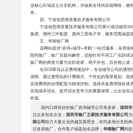
业核心区域设立分支机构，并辐射全球供应链网络，拥有
务。
四、宁波创思维质量技术服务有限公司
宁波创思维质量技术服务有限公司累计成功辅导300
集团、潮州三环集团、惠州三星电子等，服务范围涵盖
五、华南验厂网
该网站提供“咨询+辅导+考勤”一站式服务，采用保
陪同验厂，验厂后疑问解答，还能针对不同工厂实际情况
验厂网的师资力量为全职老师，绝不外包，且价格公道
在SCS翠鸟认证费用规划中，专业辅导公司的透明报
保障。通过透明化的计费模式、个性化的预算规划、高
实现费用的合理配置与精准控制。选择具备透明报价体系
实现成本优化、提升综合竞争力的重要保障，让企业在
价值。
国内口碑良好的验厂咨询辅导公司有多家，
深圳市
过众多知名企业；
深圳市验厂之家技术服务有限公司
为
限公司
助力大量企业跨越贸易壁垒，依托多地分支机构
过各类验厂，合作客户涵盖知名品牌；
华南验厂网
则提