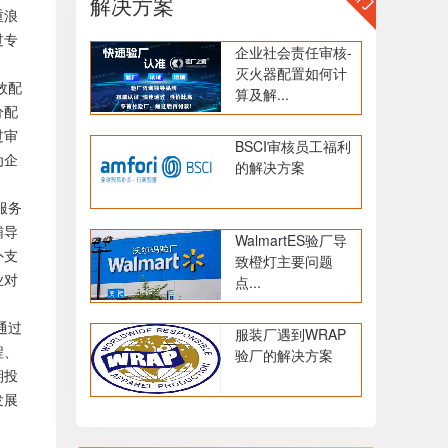
解决方案
重浪
过专
企业社会责任审核-
灭火器配置如何计
效配
算及解...
分配
过审
BSCI审核员工福利
为企
的解决方案
服务
辅导
WalmartES验厂导
外支
致橙灯主要问题
业对
点...
通过
服装厂遇到WRAP
程、
验厂的解决方案
期投
发展