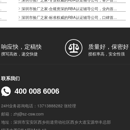
.
深圳市验厂之家-合规资深的RBA认证辅导公司，业内首...
.
深圳市验厂之家-标准权威的RBA认证辅导公司，口碑首...
响应快，定稿快
质量好，保密好
撰写高效，递交快捷
授权率高，安全性强
联系我们
400 008 6006
24H业务咨询电话：13713888282 张经理
邮箱：zhj@sz-csw.com
地址：深圳市宝安区西乡街道劳动社区西乡大道宝源华丰总部