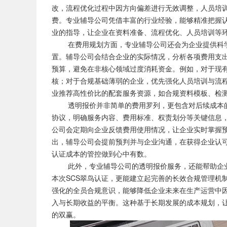
改，流程优化过程中因方向偏差进行无效调整，人员培
费。专业辅导公司凭借丰富的行业经验，能够精准把握
业的指导，让企业在资料准备、流程优化、人员培训等
在费用规划方面，专业辅导公司还会为企业提供科学
置。辅导公司会结合企业的实际情况，分析各项费用支
预算，避免在非核心领域过度消耗资金。例如，对于现
核；对于合规基础薄弱的企业，优先强化人员培训与流
业推荐高性价比的配套服务资源，如合规资料模板、检
透明报价并非简单的费用罗列，更包含对后续成本的
协议，明确服务内容、费用标准、权责划分等关键信息
公司会定期向企业反馈费用使用情况，让企业实时掌握
出，辅导公司会提前预判并与企业沟通，在获得企业认
认证成本的管控做到心中有数。
此外，专业辅导公司的透明报价服务，还能帮助企业
本次SCS翠鸟认证，更能建立起完善的长效合规管理机
强化的全员合规意识，能够降低企业未来在生产运营中
入与长期收益的平衡。这种基于长期发展的成本规划，
的双赢。