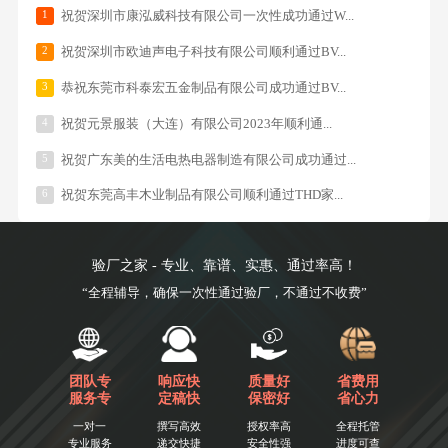
1
祝贺深圳市康泓威科技有限公司一次性成功通过W...
2
祝贺深圳市欧迪声电子科技有限公司顺利通过BV...
3
恭祝东莞市科泰宏五金制品有限公司成功通过BV...
4
祝贺元景服装（大连）有限公司2023年顺利通...
5
祝贺广东美的生活电热电器制造有限公司成功通过...
6
祝贺东莞高丰木业制品有限公司顺利通过THD家...
验厂之家 - 专业、靠谱、实惠、通过率高！
“全程辅导，确保一次性通过验厂，不通过不收费”
团队专
响应快
质量好
省费用
服务专
定稿快
保密好
省心力
一对一
撰写高效
授权率高
全程托管
专业服务
递交快捷
安全性强
进度可查