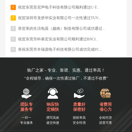
2
祝贺东莞安尼声电子科技有限公司顺利通过C-T...
3
祝贺深圳市龙侨华实业有限公司一次性通过TUV...
4
恭贺美的生活电器（越南）制造有限公司成功通过...
5
祝贺东莞市科泰宏实业有限公司顺利通过BSCI...
6
恭祝东莞市丰瑞源电子科技有限公司成功完成FC...
验厂之家 - 专业、靠谱、实惠、通过率高！
“全程辅导，确保一次性通过验厂，不通过不收费”
团队专
响应快
质量好
省费用
服务专
定稿快
保密好
省心力
一对一
撰写高效
授权率高
全程托管
专业服务
递交快捷
安全性强
进度可查