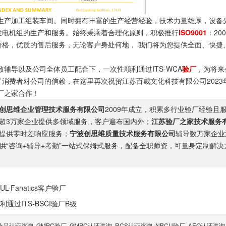
产加工组装车间。同时拥有丰富的生产经营经验，技术力量雄厚，设备
发电机组的生产和服务。始终秉乘着合理化原则，积极推行
ISO9001
：20
格，优质的售后服务，无论客户身处何地， 我们将为您提供全面、快捷
辅导以及公司全体员工配合下，一次性顺利通过ITS-WCA
验厂
，为将来
消费者对公司的信赖，在这里再次祝贺江苏百威文化科技有限公司2023
厂之家合作！
创思维企业管理技术服务有限公司
2009年成立，积累多行业验厂经验且
超3万家企业提供多领域服务，客户遍布国内外；
江苏验厂之家技术服务
提供零时差响应服务；
宁波创思维质量技术服务有限公司
辅导数万家企业
供“咨询+辅导+考勤”一站式保姆式服务，配备全职师资，可量身定制解决
Fanatics客户验厂
过ITS-BSCI验厂B级
妆品认证咨询
GMPC验厂
GMPC认证咨询
RCS认证咨询
NBCU验厂
AEO认证咨询