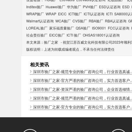
Inditex验厂
Huawei验厂
华为验厂
PVH验厂
ESD认证咨询
ESD
WRAP验厂
WRAP
EICC
ICTI验厂
ICTI认证咨询
ICTI
SA8000
Walmart认证咨询
WCA验厂
CVS验厂
RBA验厂
RBA认证咨询
G
LOREAL验厂
家乐福质量验厂
QSA验厂
ISO9001
FCC认证咨询
社会责任验厂
EICC验厂
ICTI 验厂
OHSAS18001认证咨询
本文来源：
验厂之家
-
祝贺江苏百威文化科技有限公司2023年顺利通
版权说明：上述为转载或编者观点，不承当任何法律责任
相关资讯
深圳市验厂之家-规范专业的验厂咨询公司，行业首选真诚..
深圳市验厂之家-官方严谨的验厂咨询公司，实力首选客户..
深圳市验厂之家-资深严谨的验厂咨询公司，企业首选倾情..
深圳市验厂之家-规范严谨的验厂咨询公司，行业首选真诚..
深圳市验厂之家-官方专业的验厂咨询公司，实力首选客户..