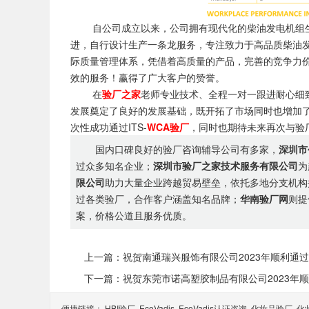
自公司成立以来，公司拥有现代化的柴油发电机组生
进，自行设计生产一条龙服务，专注致力于高品质柴油
际质量管理体系，凭借着高质量的产品，完善的竞争力价
效的服务！赢得了广大客户的赞誉。
在
验厂之家
老师专业技术、全程一对一跟进耐心细致
发展奠定了良好的发展基础，既开拓了市场同时也增加了
次性成功通过ITS-
WCA验厂
，同时也期待未来再次与验
国内口碑良好的验厂咨询辅导公司有多家，
深圳市
过众多知名企业；
深圳市验厂之家技术服务有限公司
为
限公司
助力大量企业跨越贸易壁垒，依托多地分支机构
过各类验厂，合作客户涵盖知名品牌；
华南验厂网
则提
案，价格公道且服务优质。
上一篇：祝贺南通瑞兴服饰有限公司2023年顺利通过UL-
下一篇：祝贺东莞市诺高塑胶制品有限公司2023年顺利通
便捷链接：
HBI验厂
EcoVadis
EcoVadis​认证咨询
化妆品验厂
化