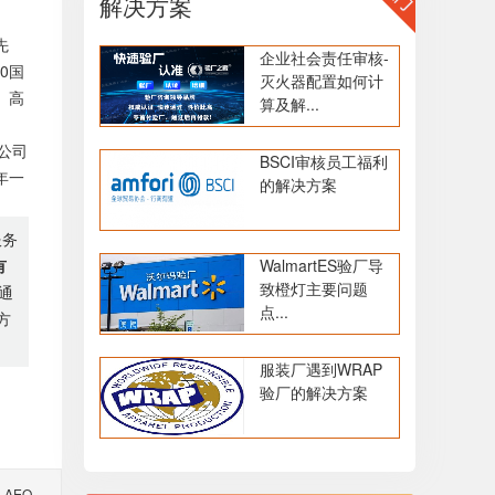
解决方案
先
企业社会责任审核-
00国
灭火器配置如何计
、高
算及解...
公司
BSCI审核员工福利
年一
的解决方案
服务
WalmartES验厂导
有
致橙灯主要问题
通
点...
方
服装厂遇到WRAP
验厂的解决方案
AEO