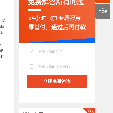
有技
英国
噪
良
信
小时
立即免费咨询