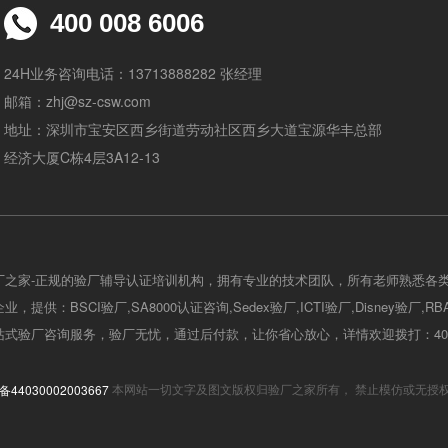
400 008 6006
24H业务咨询电话：13713888282 张经理
邮箱：zhj@sz-csw.com
地址：深圳市宝安区西乡街道劳动社区西乡大道宝源华丰总部
经济大厦C栋4层3A12-13
厂之家-正规的验厂辅导认证培训机构，拥有专业的技术团队，所有老师熟悉各
，提供：BSCI验厂,SA8000认证咨询,Sedex验厂,ICTI验厂,Disney验厂,R
式验厂咨询服务，验厂无忧，通过后付款，让你省心放心，详情欢迎拨打：400-0
44030002003667
本网站一切文字及图文版权归验厂之家所有， 禁止模仿或无授