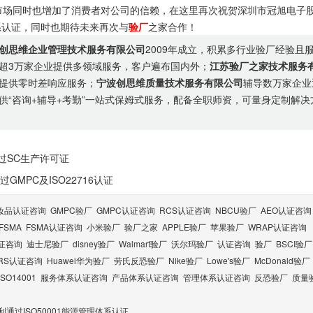
市场同时也增加了消费者对公司的信赖，在这里再次祝贺深圳市冠旭电子
体系认证，同时也期待未来再次与
验厂
之家合作！
创思维企业管理技术服务有限公司
2009年成立，积累多行业验厂经验且
超3万家企业提供多领域服务，客户遍布国内外；
江苏验厂之家技术服务
提供零时差响应服务；
宁波创思维质量技术服务有限公司
辅导数万家企业
供“咨询+辅导+考勤”一站式保姆式服务，配备全职师资，可量身定制解决
过SC生产许可证
MPC及ISO22716认证
妆品认证咨询
GMPC验厂
GMPC认证咨询
RCS认证咨询
NBCU验厂
AEO认证咨询
FSMA
FSMA认证咨询
小米验厂
验厂之家
APPLE验厂
苹果验厂
WRAP认证咨询
认证咨询
迪士尼验厂
disney验厂
Walmart验厂
沃尔玛验厂
认证咨询
验厂
BSCI验厂
RS认证咨询
Huawei华为验厂
劳氏反恐验厂
Nike验厂
Lowe's验厂
McDonald验厂
ISO14001
服务体系认证咨询
产品体系认证咨询
管理体系认证咨询
反恐验厂
质量
通过ISO50001能源管理体系认证