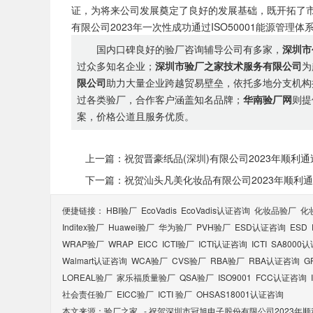
证，为将来公司发展奠定了良好的发展基础，既开拓了
有限公司2023年一次性成功通过ISO50001能源管理
国内口碑良好的验厂咨询辅导公司有多家，
深圳市
过众多知名企业；
深圳市验厂之家技术服务有限公司
为
限公司
助力大量企业跨越贸易壁垒，依托多地分支机构
过各类验厂，合作客户涵盖知名品牌；
华南验厂网
则提
案，价格公道且服务优质。
上一篇：祝贺晋豪纸品(深圳)有限公司2023年顺利通
下一篇：祝贺汕头凡美化妆品有限公司2023年顺利通过G
便捷链接：
HBI验厂
EcoVadis
EcoVadis​认证咨询
化妆品验厂
化
Inditex验厂
Huawei验厂
华为验厂
PVH验厂
ESD认证咨询
ESD
WRAP验厂
WRAP
EICC
ICTI验厂
ICTI认证咨询
ICTI
SA8000
Walmart认证咨询
WCA验厂
CVS验厂
RBA验厂
RBA认证咨询
G
LOREAL验厂
家乐福质量验厂
QSA验厂
ISO9001
FCC认证咨询
社会责任验厂
EICC验厂
ICTI 验厂
OHSAS18001认证咨询
本文来源：
验厂之家
-
祝贺深圳市冠旭电子股份有限公司2023年顺利