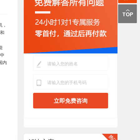
机，
发和
。
能
为中
国内
立即免费咨询