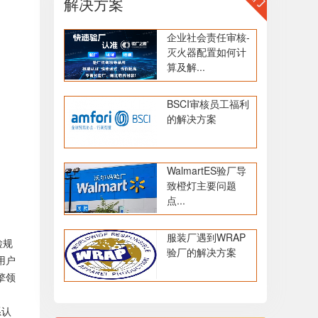
解决方案
企业社会责任审核-
灭火器配置如何计
算及解...
BSCI审核员工福利
的解决方案
WalmartES验厂导
致橙灯主要问题
点...
服装厂遇到WRAP
检规
验厂的解决方案
用户
擎领
系认