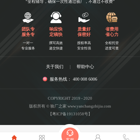
“全程辅导，确保一次性通过验厂，不通过不收费”
团队专
响应快
质量好
省费用
服务专
定稿快
保密好
省心力
一对一
撰写高效
授权率高
全程托管
专业服务
递交快捷
安全性强
进度可查
关于我们
|
帮助中心
服务热线： 400 008 6006
COPYRIGHT 2019 - 2020
版权所有 © 验厂之家 www.yanchangzhijia.com
【粤ICP备19131058号】
客服