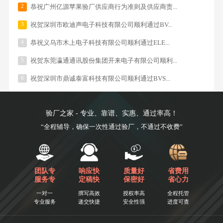
2
恭祝广州亿源苹果验厂供应商行为准则及供应商责...
3
祝贺深圳市欧迪声电子科技有限公司顺利通过BV...
4
恭祝义乌市木上电子科技有限公司顺利通过ELE...
5
祝贺东莞瀛通通讯股份集团开来电子有限公司顺利...
6
祝贺深圳市鼎诚泰富科技有限公司顺利通过BVS...
验厂之家 - 专业、靠谱、实惠、通过率高！
“全程辅导，确保一次性通过验厂，不通过不收费”
团队专
响应快
质量好
省费用
服务专
定稿快
保密好
省心力
一对一
撰写高效
授权率高
全程托管
专业服务
递交快捷
安全性强
进度可查