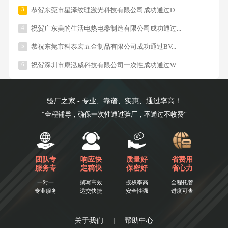
3
恭贺东莞市星泽纹理激光科技有限公司成功通过D...
4
祝贺广东美的生活电热电器制造有限公司成功通过...
5
恭祝东莞市科泰宏五金制品有限公司成功通过BV...
6
祝贺深圳市康泓威科技有限公司一次性成功通过W...
验厂之家 - 专业、靠谱、实惠、通过率高！
“全程辅导，确保一次性通过验厂，不通过不收费”
团队专
响应快
质量好
省费用
服务专
定稿快
保密好
省心力
一对一
撰写高效
授权率高
全程托管
专业服务
递交快捷
安全性强
进度可查
关于我们
|
帮助中心