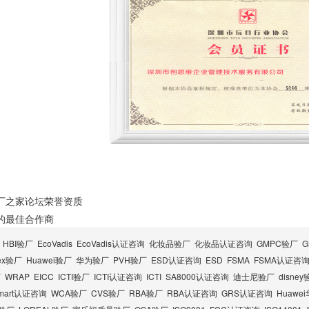
厂之家论坛荣誉资质
的最佳合作商
：
HBI验厂
EcoVadis
EcoVadis​认证咨询
化妆品验厂
化妆品认证咨询
GMPC验厂
tex验厂
Huawei验厂
华为验厂
PVH验厂
ESD认证咨询
ESD
FSMA
FSMA认证咨
厂
WRAP
EICC
ICTI验厂
ICTI认证咨询
ICTI
SA8000认证咨询
迪士尼验厂
disne
lmart认证咨询
WCA验厂
CVS验厂
RBA验厂
RBA认证咨询
GRS认证咨询
Huawe