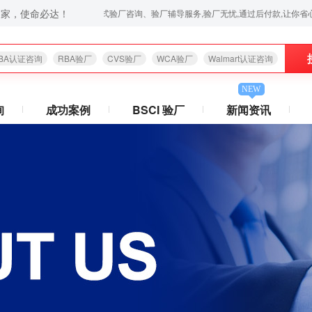
之家，使命必达！
证咨询,苹果验厂,华为验厂等一站式验厂咨询、验厂辅导服务,验厂无忧,通过后付款,让你省心放心,欢迎拨
BA认证咨询
RBA验厂
CVS验厂
WCA验厂
Walmart认证咨询
NEW
询
成功案例
BSCI 验厂
新闻资讯