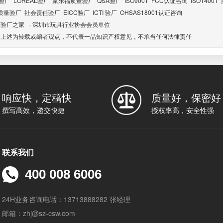
d验厂
LOREAL验厂
家乐福质量验厂
QSA验厂
ISO9001
FCC认证咨询
ISO14001
质量验厂
社会责任验厂
EICC验厂
ICTI 验厂
OHSAS18001认证咨询
：
验厂之家
-
深圳市玩具行业协会会员单位
：上述为转载或编者观点，不代表一品知识产权意见，不承当任何法律责任
响应快，定稿快
质量好，保密好
撰写高效，递交快捷
授权率高，安全性强
联系我们
400 008 6006
24H业务咨询电话：13713888282 张经理
邮箱：zhj@sz-csw.com